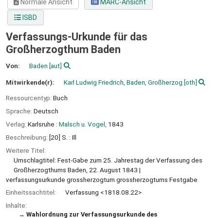
Normale Ansicht
MARC-Ansicht
ISBD
Verfassungs-Urkunde für das
Großherzogthum Baden
Von:
Baden
[aut]
Mitwirkende(r):
Karl Ludwig Friedrich, Baden, Großherzog
[oth]
Ressourcentyp:
Buch
Sprache:
Deutsch
Verlag:
Karlsruhe :
Malsch u. Vogel,
1843
Beschreibung:
[20] S. : Ill
Weitere Titel:
Umschlagtitel: Fest-Gabe zum 25. Jahrestag der Verfassung des
Großherzogthums Baden, 22. August 1843
verfassungsurkunde grossherzogtum grossherzogtums Festgabe
Einheitssachtitel:
Verfassung <1818.08.22>
Inhalte:
Wahlordnung zur Verfassungsurkunde des