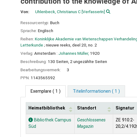
contribution to the knowledge of 
Von:
Uhlenbeck, Christianus C
[VerfasserIn]
Ressourcentyp:
Buch
Sprache:
Englisch
Reihen:
Koninklijke Akademie van Wetenschappen Verhandelin
Letterkunde
; nieuwe reeks, deel 20, no. 2
Verlag:
Amsterdam :
Johannes Müller,
1920
Beschreibung:
130 Seiten, 2 ungezählte Seiten
Bearbeitungsvermerk:
3
PPN:
1143565592
Exemplare
( 1 )
Titelinformationen ( 1 )
Heimatbibliothek
Standort
Signatur
Exemplare
Bibliothek Campus
Geschlossenes
ZE 910:2-
Süd
Magazin
20,2/4.192