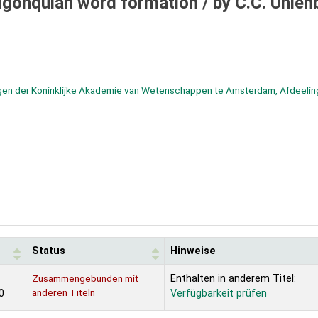
Algonquian word formation /
by C.C. Uhlen
gen der Koninklijke Akademie van Wetenschappen te Amsterdam, Afdeelin
Status
Hinweise
Zusammengebunden mit
Enthalten in anderem Titel:
anderen Titeln
0
Verfügbarkeit prüfen