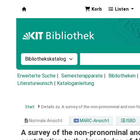
Korb
Listen
Koha
Suche im Katalog nach:
Stichwortsuche im Ka
Erweiterte Suche
Semesterapparate
Bibliotheken
Literaturwunsch
|
Kataloganleitung
Start
Details zu:
A survey of the non-pronominal and non-for
Normale Ansicht
MARC-Ansicht
ISBD
A survey of the non-pronominal and