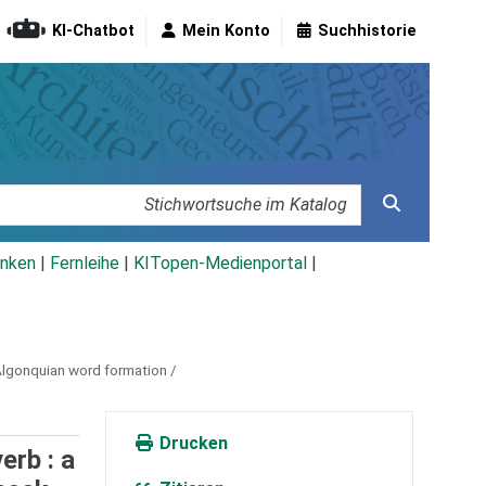
KI-Chatbot
Mein Konto
Suchhistorie
nken
|
Fernleihe
|
KITopen-Medienportal
|
Algonquian word formation /
Drucken
erb : a