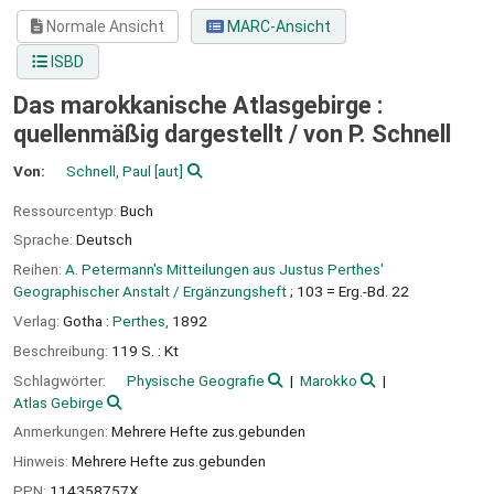
Normale Ansicht
MARC-Ansicht
ISBD
Das marokkanische Atlasgebirge :
quellenmäßig dargestellt /
von P. Schnell
Von:
Schnell, Paul
[aut]
Ressourcentyp:
Buch
Sprache:
Deutsch
Reihen:
A. Petermann's Mitteilungen aus Justus Perthes'
Geographischer Anstalt / Ergänzungsheft
; 103 = Erg.-Bd. 22
Verlag:
Gotha :
Perthes,
1892
Beschreibung:
119 S. : Kt
Schlagwörter:
Physische Geografie
Marokko
Atlas Gebirge
Anmerkungen:
Mehrere Hefte zus.gebunden
Hinweis:
Mehrere Hefte zus.gebunden
PPN:
114358757X