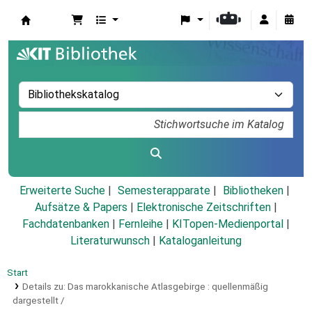
Koha
Erweiterte Suche
Semesterapparate
Bibliotheken
Aufsätze & Papers
|
Elektronische Zeitschriften
|
Fachdatenbanken
|
Fernleihe
|
KITopen-Medienportal
|
Literaturwunsch
|
Kataloganleitung
Start
Details zu:
Das marokkanische Atlasgebirge :
quellenmäßig
dargestellt /