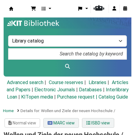
Koha online
Advanced search
Course reserves
Libraries
Articles
and Papers
|
Electronic Journals
|
Databases
|
Interlibrary
Loan
|
KITopen media
|
Purchase request |
Catalog Guide
Home
Details for:
Wollen und Ziele der neuen Hochschule /
Normal view
MARC view
ISBD view
Wollen und Ziele der neuen Hochschule /