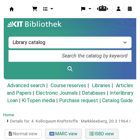
Koha online
Advanced search
Course reserves
Libraries
Articles
and Papers
|
Electronic Journals
|
Databases
|
Interlibrary
Loan
|
KITopen media
|
Purchase request |
Catalog Guide
Home
Details for:
4. Kolloquium Kraftstoffe :
Markkleeberg, 20.3.1964 /
Normal view
MARC view
ISBD view