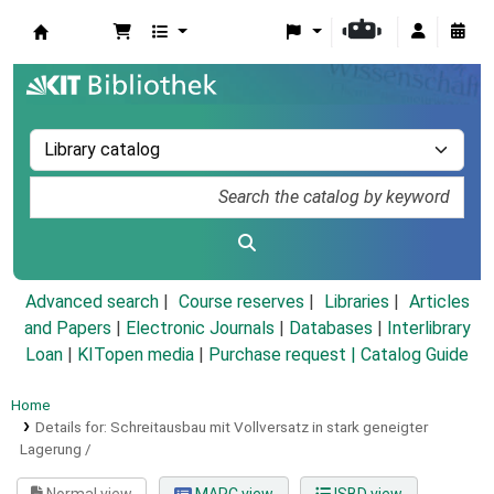
Koha online
Advanced search
Course reserves
Libraries
Articles
and Papers
|
Electronic Journals
|
Databases
|
Interlibrary
Loan
|
KITopen media
|
Purchase request |
Catalog Guide
Home
Details for:
Schreitausbau mit Vollversatz in stark geneigter
Lagerung /