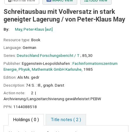
Normal view
MARC view
ISBD view
Schreitausbau mit Vollversatz in stark
geneigter Lagerung /
von Peter-Klaus May
By:
May, Peter-Klaus
[aut]
Resource type:
Book
Language:
German
Series:
Deutschland Forschungsbericht / T
; 85,30
Publisher:
Eggenstein-Leopoldshafen :
Fachinformationszentrum
Energie, Physik, Mathematik GmbH Karlsruhe,
1985
Edition:
Als Ms. gedr
Description:
74 S. : Ill., graph. Darst
Action note:
2
Archivierung/Langzeitarchivierung gewährleistet PEBW
PPN:
1144088518
Holdings
( 0 )
Title notes ( 2 )