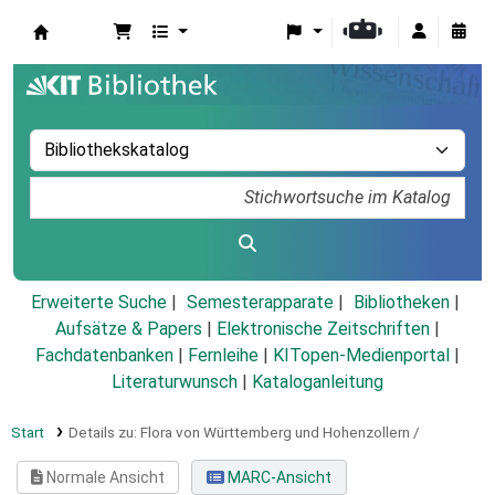
Koha
Erweiterte Suche
Semesterapparate
Bibliotheken
Aufsätze & Papers
|
Elektronische Zeitschriften
|
Fachdatenbanken
|
Fernleihe
|
KITopen-Medienportal
|
Literaturwunsch
|
Kataloganleitung
Start
Details zu:
Flora von Württemberg und Hohenzollern /
Normale Ansicht
MARC-Ansicht