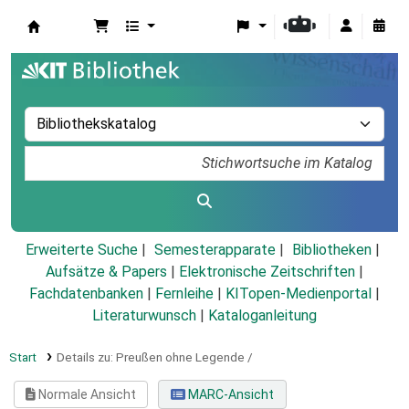
Koha
Erweiterte Suche
Semesterapparate
Bibliotheken
Aufsätze & Papers
|
Elektronische Zeitschriften
|
Fachdatenbanken
|
Fernleihe
|
KITopen-Medienportal
|
Literaturwunsch
|
Kataloganleitung
Start
Details zu:
Preußen ohne Legende /
Normale Ansicht
MARC-Ansicht