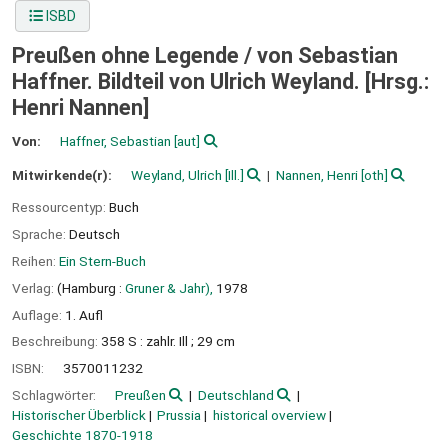
ISBD
Preußen ohne Legende /
von Sebastian
Haffner. Bildteil von Ulrich Weyland. [Hrsg.:
Henri Nannen]
Von:
Haffner, Sebastian
[aut]
Mitwirkende(r):
Weyland, Ulrich
[Ill.]
Nannen, Henri
[oth]
Ressourcentyp:
Buch
Sprache:
Deutsch
Reihen:
Ein Stern-Buch
Verlag:
(Hamburg :
Gruner & Jahr),
1978
Auflage:
1. Aufl
Beschreibung:
358 S : zahlr. Ill ; 29 cm
ISBN:
3570011232
Schlagwörter:
Preußen
Deutschland
Historischer Überblick
Prussia
historical overview
Geschichte 1870-1918