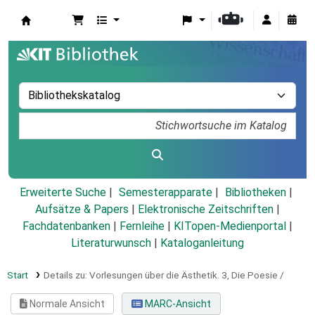
Koha
Erweiterte Suche
Semesterapparate
Bibliotheken
Aufsätze & Papers
|
Elektronische Zeitschriften
|
Fachdatenbanken
|
Fernleihe
|
KITopen-Medienportal
|
Literaturwunsch
|
Kataloganleitung
Start
Details zu:
Vorlesungen über die Ästhetik.
3,
Die Poesie /
Normale Ansicht
MARC-Ansicht