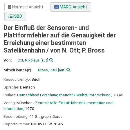
Normale Ansicht
MARC-Ansicht
ISBD
Der Einfluß der Sensoren- und
Plattformfehler auf die Genauigkeit der
Erreichung einer bestimmten
Satellitenbahn /
von N. Ott; P. Bross
Von:
Ott, Nikolaus
[aut]
Mitwirkende(r):
Bross, Paul
[aut]
Ressourcentyp:
Buch
Sprache:
Deutsch
Reihen:
Deutschland Forschungsbericht / Weltraumforschung
; 70,45
Verlag:
München :
Zentralstelle für Luftfahrtdokumentation und -
information,
1970
Beschreibung:
41 S. : graph. Darst
Reportnummer:
BMBW FB W 70 45