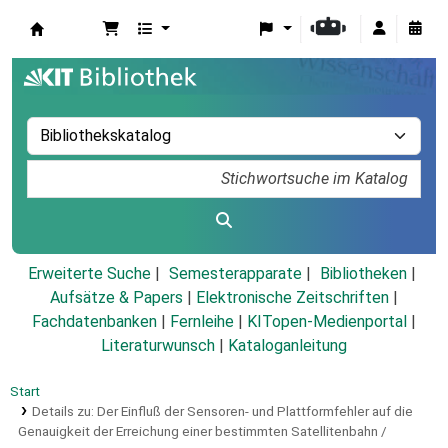
Koha
Erweiterte Suche
Semesterapparate
Bibliotheken
Aufsätze & Papers
|
Elektronische Zeitschriften
|
Fachdatenbanken
|
Fernleihe
|
KITopen-Medienportal
|
Literaturwunsch
|
Kataloganleitung
Start
Details zu:
Der Einfluß der Sensoren- und Plattformfehler auf die
Genauigkeit der Erreichung einer bestimmten Satellitenbahn /