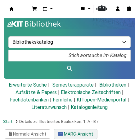
Koha
Erweiterte Suche
Semesterapparate
Bibliotheken
Aufsätze & Papers
|
Elektronische Zeitschriften
|
Fachdatenbanken
|
Fernleihe
|
KITopen-Medienportal
|
Literaturwunsch
|
Kataloganleitung
Start
Details zu:
Illustriertes Baulexikon.
1,
A - B /
Normale Ansicht
MARC-Ansicht