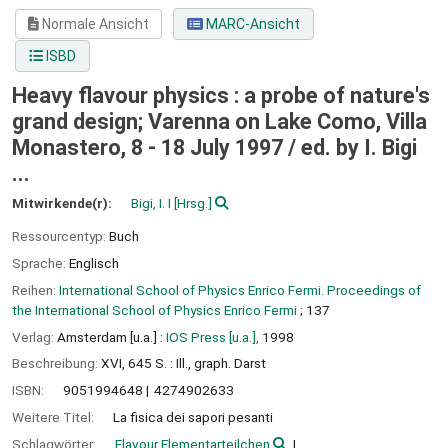
Normale Ansicht
MARC-Ansicht
ISBD
Heavy flavour physics : a probe of nature's
grand design; Varenna on Lake Como, Villa
Monastero, 8 - 18 July 1997 /
ed. by I. Bigi
...
Mitwirkende(r):
Bigi, I. I
[Hrsg.]
Ressourcentyp:
Buch
Sprache:
Englisch
Reihen:
International School of Physics Enrico Fermi. Proceedings of
the International School of Physics Enrico Fermi
; 137
Verlag:
Amsterdam [u.a.] :
IOS Press [u.a.],
1998
Beschreibung:
XVI, 645 S. : Ill., graph. Darst
ISBN:
9051994648
4274902633
Weitere Titel:
La fisica dei sapori pesanti
Schlagwörter:
Flavour Elementarteilchen