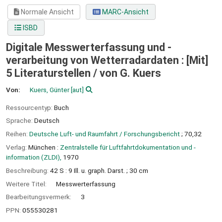
Normale Ansicht
MARC-Ansicht
ISBD
Digitale Messwerterfassung und -
verarbeitung von Wetterradardaten : [Mit]
5 Literaturstellen /
von G. Kuers
Von:
Kuers, Günter
[aut]
Ressourcentyp:
Buch
Sprache:
Deutsch
Reihen:
Deutsche Luft- und Raumfahrt / Forschungsbericht
; 70,32
Verlag:
München :
Zentralstelle für Luftfahrtdokumentation und -
information (ZLDI),
1970
Beschreibung:
42 S : 9 Ill. u. graph. Darst. ; 30 cm
Weitere Titel:
Messwerterfassung
Bearbeitungsvermerk:
3
PPN:
055530281