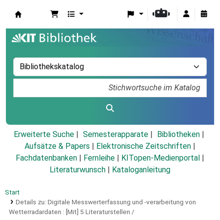
Koha
Erweiterte Suche
Semesterapparate
Bibliotheken
Aufsätze & Papers
|
Elektronische Zeitschriften
|
Fachdatenbanken
|
Fernleihe
|
KITopen-Medienportal
|
Literaturwunsch
|
Kataloganleitung
Start
Details zu:
Digitale Messwerterfassung und -verarbeitung von
Wetterradardaten :
[Mit] 5 Literaturstellen /