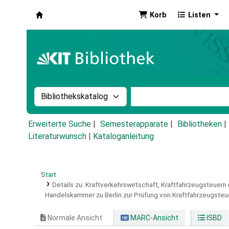
Korb
Listen
Koha
Suche im Katalog nach:
Stichwortsuche im Ka
Erweiterte Suche
Semesterapparate
Bibliotheken
Literaturwunsch
|
Kataloganleitung
Start
Details zu:
Kraftverkehrswirtschaft, Kraftfahrzeugsteuern
Handelskammer zu Berlin zur Prüfung von Kraftfahrzeugsteu
Normale Ansicht
MARC-Ansicht
ISBD