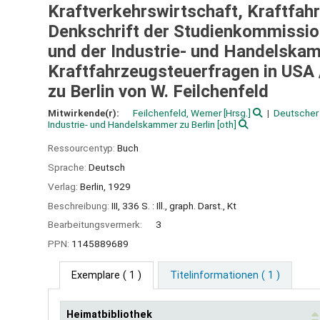
Kraftverkehrswirtschaft, Kraftfah
Denkschrift der Studienkommissio
und der Industrie- und Handelskam
Kraftfahrzeugsteuerfragen in USA
zu Berlin von W. Feilchenfeld
Mitwirkende(r):
Feilchenfeld, Werner
[Hrsg.]
Deutscher 
Industrie- und Handelskammer zu Berlin
[oth]
Ressourcentyp:
Buch
Sprache:
Deutsch
Verlag:
Berlin,
1929
Beschreibung:
III, 336 S. : Ill., graph. Darst., Kt
Bearbeitungsvermerk:
3
PPN:
1145889689
Exemplare
( 1 )
Titelinformationen ( 1 )
Heimatbibliothek