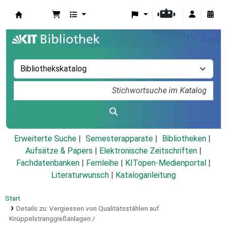
Koha
Erweiterte Suche
Semesterapparate
Bibliotheken
Aufsätze & Papers
|
Elektronische Zeitschriften
|
Fachdatenbanken
|
Fernleihe
|
KITopen-Medienportal
|
Literaturwunsch
|
Kataloganleitung
Start
Details zu:
Vergiessen von Qualitätsstählen auf
Knüppelstranggießanlagen /