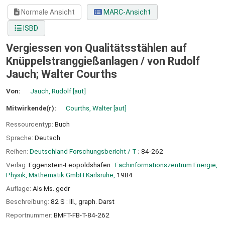
Normale Ansicht
MARC-Ansicht
ISBD
Vergiessen von Qualitätsstählen auf
Knüppelstranggießanlagen /
von Rudolf
Jauch; Walter Courths
Von:
Jauch, Rudolf
[aut]
Mitwirkende(r):
Courths, Walter
[aut]
Ressourcentyp:
Buch
Sprache:
Deutsch
Reihen:
Deutschland Forschungsbericht / T
; 84-262
Verlag:
Eggenstein-Leopoldshafen :
Fachinformationszentrum Energie,
Physik, Mathematik GmbH Karlsruhe,
1984
Auflage:
Als Ms. gedr
Beschreibung:
82 S : Ill., graph. Darst
Reportnummer:
BMFT-FB-T-84-262