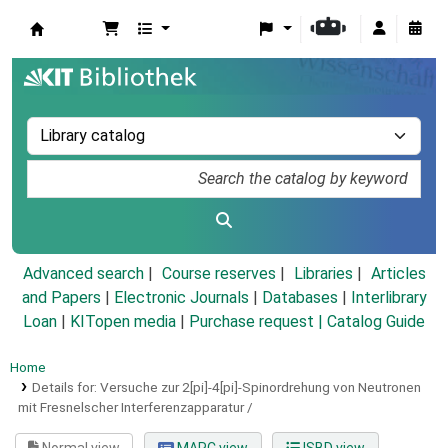
Koha online
Advanced search
Course reserves
Libraries
Articles
and Papers
|
Electronic Journals
|
Databases
|
Interlibrary
Loan
|
KITopen media
|
Purchase request |
Catalog Guide
Home
Details for:
Versuche zur 2[pi]-4[pi]-Spinordrehung von Neutronen
mit Fresnelscher Interferenzapparatur /