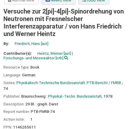
Normal view
MARC view
ISBD view
Versuche zur 2[pi]-4[pi]-Spinordrehung von
Neutronen mit Fresnelscher
Interferenzapparatur /
von Hans Friedrich
und Werner Heintz
By:
Friedrich, Hans
[aut]
Contributor(s):
Heintz, Werner
[aut]
Forschungs- und Messreaktor
[oth]
Resource type:
Book
Language:
German
Series:
Physikalisch-Technische Bundesanstalt. PTB-Bericht / FMRB
;
74
Publisher:
Braunschweig :
Physikal.-Techn. Bundesanstalt,
1978
Description:
29 Bl. : graph. Darst
Report number:
PTB-FMRB-74
Action note:
1
PPN:
1146265611