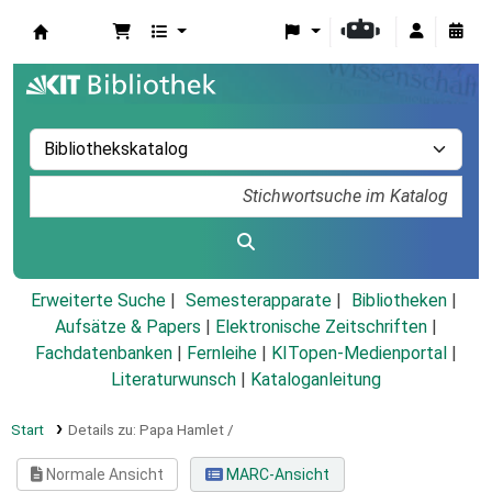
Koha
Erweiterte Suche
Semesterapparate
Bibliotheken
Aufsätze & Papers
|
Elektronische Zeitschriften
|
Fachdatenbanken
|
Fernleihe
|
KITopen-Medienportal
|
Literaturwunsch
|
Kataloganleitung
Start
Details zu:
Papa Hamlet /
Normale Ansicht
MARC-Ansicht