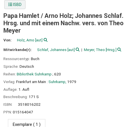
ISBD
Papa Hamlet /
Arno Holz; Johannes Schlaf.
Hrsg. und mit einem Nachw. vers. von Theo
Meyer
Von:
Holz, Arno
[aut]
Mitwirkende(r):
Schlaf, Johannes
[aut]
Meyer, Theo
[Hrsg.]
Ressourcentyp:
Buch
Sprache:
Deutsch
Reihen:
Bibliothek Suhrkamp
; 620
Verlag:
Frankfurt am Main :
Suhrkamp,
1979
Auflage:
1. Aufl
Beschreibung:
171 S
ISBN:
3518016202
PPN:
015164047
Exemplare
( 1 )