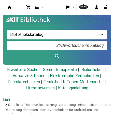
Koha
Erweiterte Suche
Semesterapparate
Bibliotheken
Aufsätze & Papers
|
Elektronische Zeitschriften
|
Fachdatenbanken
|
Fernleihe
|
KITopen-Medienportal
|
Literaturwunsch
|
Kataloganleitung
Start
Details zu:
Die neue Baunutzungsverordnung :
eine praxisorientierte
Darstellung der neuen Rechtsvorschriften für Architekten und