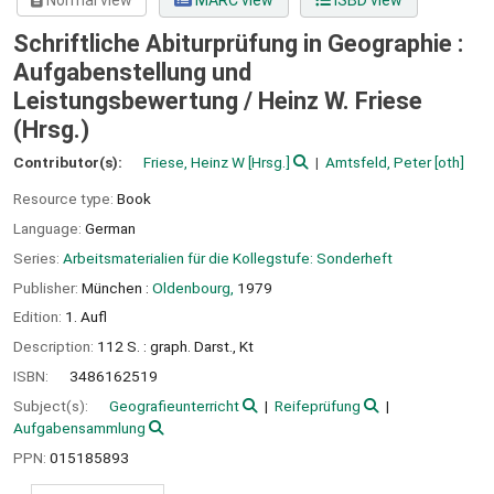
Normal view
MARC view
ISBD view
Schriftliche Abiturprüfung in Geographie :
Aufgabenstellung und
Leistungsbewertung /
Heinz W. Friese
(Hrsg.)
Contributor(s):
Friese, Heinz W
[Hrsg.]
Amtsfeld, Peter
[oth]
Resource type:
Book
Language:
German
Series:
Arbeitsmaterialien für die Kollegstufe: Sonderheft
Publisher:
München :
Oldenbourg,
1979
Edition:
1. Aufl
Description:
112 S. : graph. Darst., Kt
ISBN:
3486162519
Subject(s):
Geografieunterricht
Reifeprüfung
Aufgabensammlung
PPN:
015185893