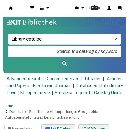
Koha online
Advanced search
Course reserves
Libraries
Articles
and Papers
|
Electronic Journals
|
Databases
|
Interlibrary
Loan
|
KITopen media
|
Purchase request |
Catalog Guide
Home
Details for:
Schriftliche Abiturprüfung in Geographie :
Aufgabenstellung und Leistungsbewertung /