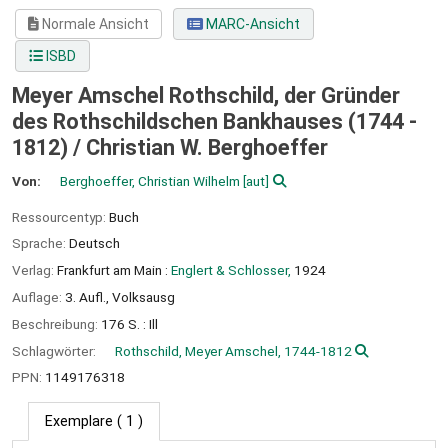
Normale Ansicht
MARC-Ansicht
ISBD
Meyer Amschel Rothschild, der Gründer
des Rothschildschen Bankhauses (1744 -
1812) /
Christian W. Berghoeffer
Von:
Berghoeffer, Christian Wilhelm
[aut]
Ressourcentyp:
Buch
Sprache:
Deutsch
Verlag:
Frankfurt am Main :
Englert & Schlosser,
1924
Auflage:
3. Aufl., Volksausg
Beschreibung:
176 S. : Ill
Schlagwörter:
Rothschild, Meyer Amschel, 1744-1812
PPN:
1149176318
Exemplare
( 1 )