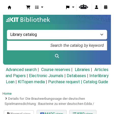
Koha online
Advanced search
Course reserves
Libraries
Articles
and Papers
|
Electronic Journals
|
Databases
|
Interlibrary
Loan
|
KITopen media
|
Purchase request |
Catalog Guide
Home
Details for:
Die Brautwerbungssage der deutschen
Spielmannsdichtung :
Bausteine zu einer deutschen Edda /