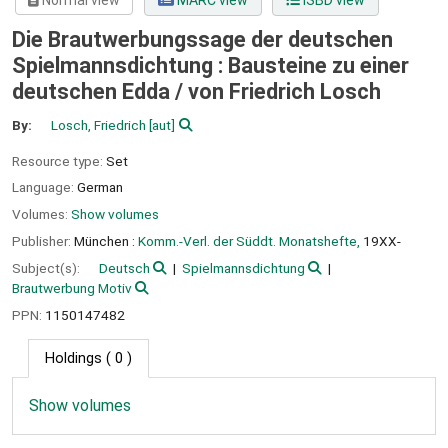
Normal view
MARC view
ISBD view
Die Brautwerbungssage der deutschen
Spielmannsdichtung : Bausteine zu einer
deutschen Edda /
von Friedrich Losch
By:
Losch, Friedrich
[aut]
Resource type:
Set
Language:
German
Volumes:
Show volumes
Publisher:
München :
Komm.-Verl. der Süddt. Monatshefte,
19XX-
Subject(s):
Deutsch
Spielmannsdichtung
Brautwerbung Motiv
PPN:
1150147482
Holdings
( 0 )
Show volumes