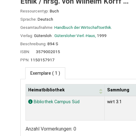
Ethik /
hrsg. von Wilhelm Korff ...
Ressourcentyp:
Buch
Sprache:
Deutsch
Gesamtaufnahme:
Handbuch der Wirtschaftsethik.
Verlag:
Gütersloh :
Gütersloher Verl.-Haus,
1999
Beschreibung:
894 S
ISBN:
3579002015
PPN:
1150157917
Exemplare
( 1 )
Heimatbibliothek
Sammlung
Exemplare
Bibliothek Campus Süd
wirt 3.1
Anzahl Vormerkungen: 0