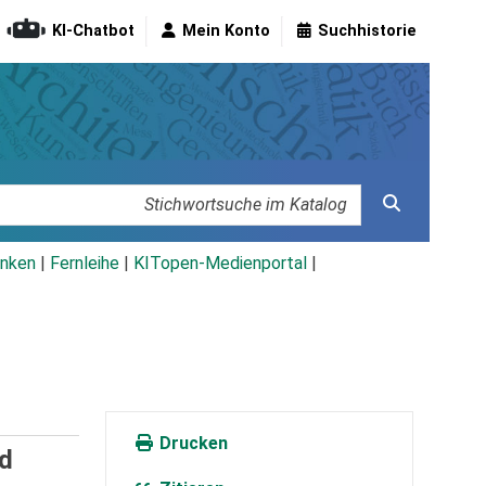
KI-Chatbot
Mein Konto
Suchhistorie
nken
|
Fernleihe
|
KITopen-Medienportal
|
Drucken
nd