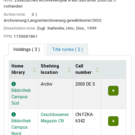
vorhanden
Action note:
3
Archivierung/Langzeitarchivierung gewährleistet DISS
Dissertation note:
Zugl.: Karlsruhe, Univ., Diss., 1999
PPN:
1150681861
Holdings
( 3 )
Title notes ( 2 )
Home
Shelving
Call
library
location
number
Holdings
Archiv
2000 DE 5
Bibliothek
Campus
Süd
Geschlossenes
CN FZKA-
Bibliothek
Magazin CN
6342
Campus
Nord