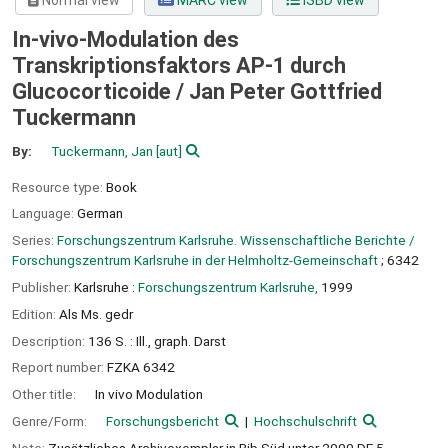
Normal view
MARC view
ISBD view
In-vivo-Modulation des
Transkriptionsfaktors AP-1 durch
Glucocorticoide /
Jan Peter Gottfried
Tuckermann
By:
Tuckermann, Jan
[aut]
Resource type:
Book
Language:
German
Series:
Forschungszentrum Karlsruhe. Wissenschaftliche Berichte /
Forschungszentrum Karlsruhe in der Helmholtz-Gemeinschaft
; 6342
Publisher:
Karlsruhe :
Forschungszentrum Karlsruhe,
1999
Edition:
Als Ms. gedr
Description:
136 S. : Ill., graph. Darst
Report number:
FZKA 6342
Other title:
In vivo Modulation
Genre/Form:
Forschungsbericht
Hochschulschrift
Note:
Zusätzliches Archivexemplar in Bib Süd unter 2000 DE 5