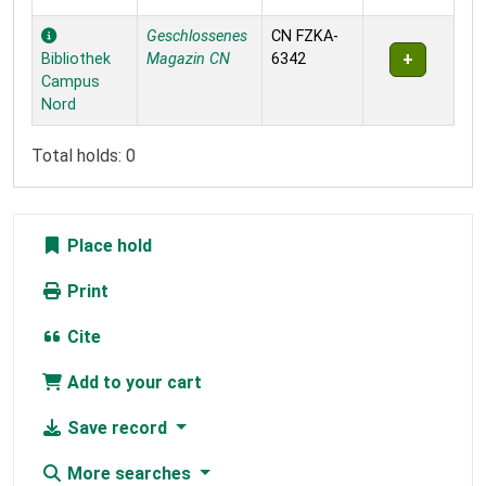
Geschlossenes
CN FZKA-
Bibliothek
Magazin CN
6342
Campus
Nord
Total holds: 0
Place hold
Print
Cite
Add to your cart
Save record
More searches