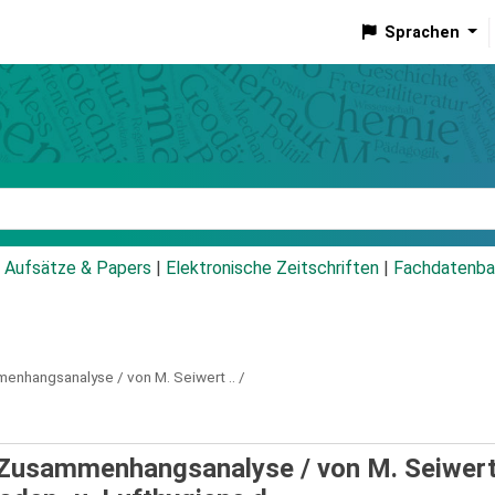
Sprachen
talog
Aufsätze & Papers
|
Elektronische Zeitschriften
|
Fachdatenba
nhangsanalyse / von M. Seiwert .. /
Zusammenhangsanalyse / von M. Seiwert 