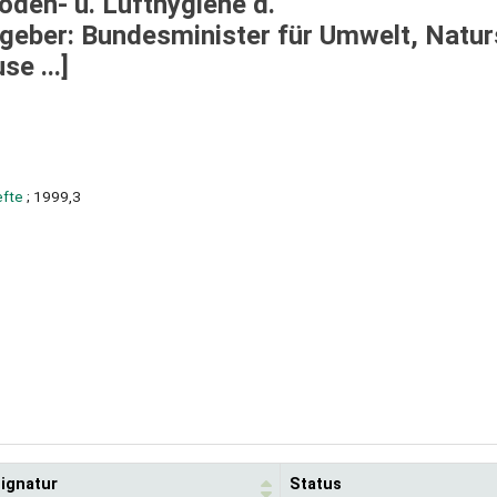
oden- u. Lufthygiene d.
eber: Bundesminister für Umwelt, Natur
e ...]
efte
; 1999,3
ignatur
Status