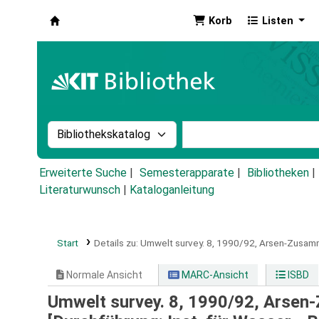
Korb
Listen
Koha
Suche im Katalog nach:
Stichwortsuche im Ka
Erweiterte Suche
Semesterapparate
Bibliotheken
Literaturwunsch
|
Kataloganleitung
Start
Details zu:
Umwelt survey.
8,
1990/92, Arsen-Zusamme
Normale Ansicht
MARC-Ansicht
ISBD
Umwelt survey. 8, 1990/92, Arsen-