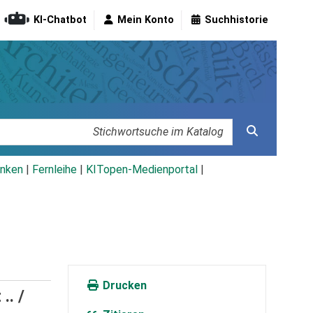
KI-Chatbot
Mein Konto
Suchhistorie
nken
|
Fernleihe
|
KITopen-Medienportal
|
Drucken
.. /