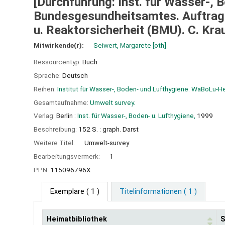
[Durchführung: Inst. für Wasser-, B
Bundesgesundheitsamtes. Auftragg
u. Reaktorsicherheit (BMU). C. Kraus
Mitwirkende(r):
Seiwert, Margarete
[oth]
Ressourcentyp:
Buch
Sprache:
Deutsch
Reihen:
Institut für Wasser-, Boden- und Lufthygiene. WaBoLu-H
Gesamtaufnahme:
Umwelt survey.
Verlag:
Berlin :
Inst. für Wasser-, Boden- u. Lufthygiene,
1999
Beschreibung:
152 S. : graph. Darst
Weitere Titel:
Umwelt-survey
Bearbeitungsvermerk:
1
PPN:
115096796X
Exemplare
( 1 )
Titelinformationen ( 1 )
Heimatbibliothek
S