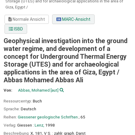
Storage (UTES) and for archaeological applications in the area of
Giza, Egypt /
Normale Ansicht
MARC-Ansicht
ISBD
Geophysical investigation into the ground
water regime, and development of a
concept for Underground Thermal Energy
Storage (UTES) and for archaeological
applications in the area of Giza, Egypt /
Abbas Mohamed Abbas Ali
Von:
Abbas, Mohamed
[aut]
Ressourcentyp:
Buch
Sprache:
Deutsch
Reihen:
Giessener geologische Schriften
; 65
Verlag:
Giessen :
Lenz,
1998
Beschreibung:
X, 181, V S. : zahlr. graph. Darst