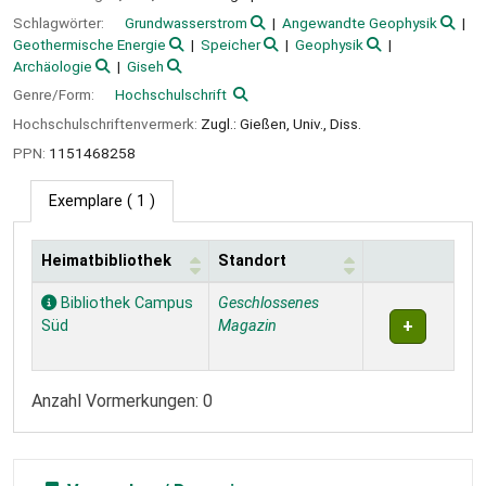
Schlagwörter:
Grundwasserstrom
Angewandte Geophysik
Geothermische Energie
Speicher
Geophysik
Archäologie
Giseh
Genre/Form:
Hochschulschrift
Hochschulschriftenvermerk:
Zugl.: Gießen, Univ., Diss.
PPN:
1151468258
Exemplare
( 1 )
Heimatbibliothek
Standort
Exemplare
Bibliothek Campus
Geschlossenes
Süd
Magazin
Anzahl Vormerkungen: 0