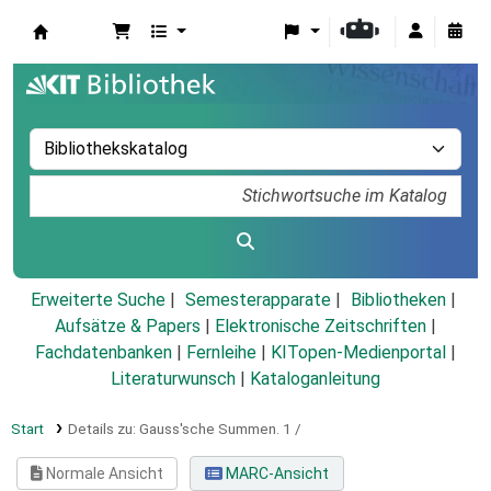
Koha
Erweiterte Suche
Semesterapparate
Bibliotheken
Aufsätze & Papers
|
Elektronische Zeitschriften
|
Fachdatenbanken
|
Fernleihe
|
KITopen-Medienportal
|
Literaturwunsch
|
Kataloganleitung
Start
Details zu:
Gauss'sche Summen.
1 /
Normale Ansicht
MARC-Ansicht