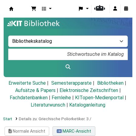
Koha
Erweiterte Suche
Semesterapparate
Bibliotheken
Aufsätze & Papers
|
Elektronische Zeitschriften
|
Fachdatenbanken
|
Fernleihe
|
KITopen-Medienportal
|
Literaturwunsch
|
Kataloganleitung
Start
Details zu:
Griechische Poliorketiker.
3 /
Normale Ansicht
MARC-Ansicht