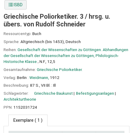
ISBD
Griechische Poliorketiker. 3 /
hrsg. u.
übers. von Rudolf Schneider
Ressourcentyp:
Buch
Sprache:
Altgriechisch (bis 1453)
,
Deutsch
Reihen:
Gesellschaft der Wissenschaften zu Göttingen. Abhandlungen
der Gesellschaft der Wissenschaften zu Göttingen, Philologisch-
Historische Klasse
; N.F., 12,5
Gesamtaufnahme:
Griechische Poliorketiker.
Verlag:
Berlin :
Weidmann,
1912
Beschreibung:
87 S., VII Bl. : Ill
Schlagwörter:
Griechische Baukunst
Befestigungsanlagen
Architekturtheorie
PPN:
1152031724
Exemplare
( 1 )