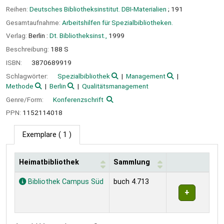
Reihen:
Deutsches Bibliotheksinstitut. DBI-Materialien
; 191
Gesamtaufnahme:
Arbeitshilfen für Spezialbibliotheken.
Verlag:
Berlin :
Dt. Bibliotheksinst.,
1999
Beschreibung:
188 S
ISBN:
3870689919
Schlagwörter:
Spezialbibliothek
Management
Methode
Berlin
Qualitätsmanagement
Genre/Form:
Konferenzschrift
PPN:
1152114018
Exemplare
( 1 )
Heimatbibliothek
Sammlung
Exemplare
Bibliothek Campus Süd
buch 4.713