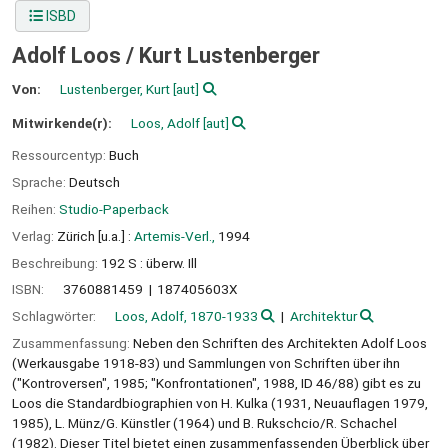
ISBD
Adolf Loos /
Kurt Lustenberger
Von:
Lustenberger, Kurt
[aut]
Mitwirkende(r):
Loos, Adolf
[aut]
Ressourcentyp:
Buch
Sprache:
Deutsch
Reihen:
Studio-Paperback
Verlag:
Zürich [u.a.] :
Artemis-Verl.,
1994
Beschreibung:
192 S : überw. Ill
ISBN:
3760881459
187405603X
Schlagwörter:
Loos, Adolf, 1870-1933
Architektur
Zusammenfassung:
Neben den Schriften des Architekten Adolf Loos
(Werkausgabe 1918-83) und Sammlungen von Schriften über ihn
("Kontroversen", 1985; "Konfrontationen", 1988, ID 46/88) gibt es zu
Loos die Standardbiographien von H. Kulka (1931, Neuauflagen 1979,
1985), L. Münz/G. Künstler (1964) und B. Rukschcio/R. Schachel
(1982). Dieser Titel bietet einen zusammenfassenden Überblick über