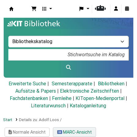
Koha
Erweiterte Suche
Semesterapparate
Bibliotheken
Aufsätze & Papers
|
Elektronische Zeitschriften
|
Fachdatenbanken
|
Fernleihe
|
KITopen-Medienportal
|
Literaturwunsch
|
Kataloganleitung
Start
Details zu:
Adolf Loos /
Normale Ansicht
MARC-Ansicht