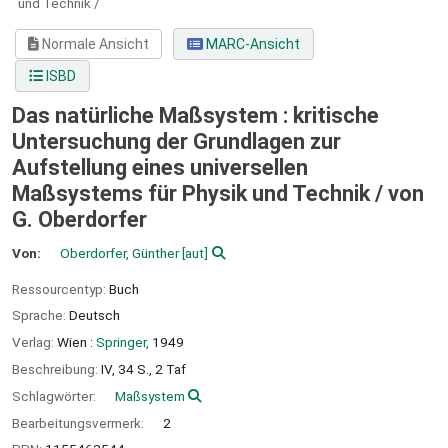
und Technik /
Normale Ansicht
MARC-Ansicht
ISBD
Das natürliche Maßsystem : kritische
Untersuchung der Grundlagen zur
Aufstellung eines universellen
Maßsystems für Physik und Technik /
von
G. Oberdorfer
Von:
Oberdorfer, Günther
[aut]
Ressourcentyp:
Buch
Sprache:
Deutsch
Verlag:
Wien :
Springer,
1949
Beschreibung:
IV, 34 S., 2 Taf
Schlagwörter:
Maßsystem
Bearbeitungsvermerk:
2