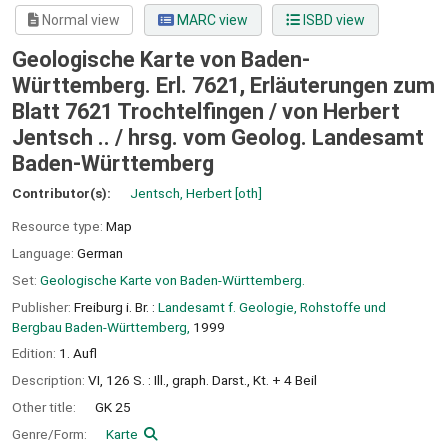
Normal view
MARC view
ISBD view
Geologische Karte von Baden-
Württemberg. Erl. 7621, Erläuterungen zum
Blatt 7621 Trochtelfingen / von Herbert
Jentsch .. /
hrsg. vom Geolog. Landesamt
Baden-Württemberg
Contributor(s):
Jentsch, Herbert
[oth]
Resource type:
Map
Language:
German
Set:
Geologische Karte von Baden-Württemberg.
Publisher:
Freiburg i. Br. :
Landesamt f. Geologie, Rohstoffe und
Bergbau Baden-Württemberg,
1999
Edition:
1. Aufl
Description:
VI, 126 S. : Ill., graph. Darst., Kt. + 4 Beil
Other title:
GK 25
Genre/Form:
Karte