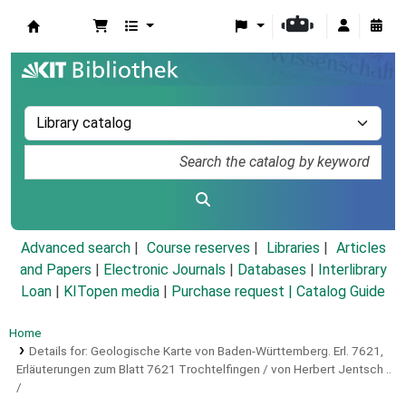
Koha online
Advanced search
Course reserves
Libraries
Articles
and Papers
|
Electronic Journals
|
Databases
|
Interlibrary
Loan
|
KITopen media
|
Purchase request |
Catalog Guide
Home
Details for:
Geologische Karte von Baden-Württemberg.
Erl. 7621,
Erläuterungen zum Blatt 7621 Trochtelfingen / von Herbert Jentsch ..
/