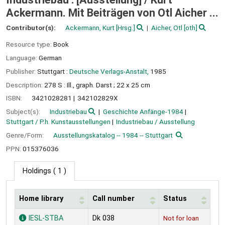
Ackermann. Mit Beiträgen von Otl Aicher ...
Contributor(s):
Ackermann, Kurt
[Hrsg.]
Aicher, Otl
[oth]
Resource type:
Book
Language:
German
Publisher:
Stuttgart :
Deutsche Verlags-Anstalt,
1985
Description:
278 S : Ill., graph. Darst ; 22 x 25 cm
ISBN:
3421028281
342102829X
Subject(s):
Industriebau
Geschichte Anfänge-1984
Stuttgart / P.h. Kunstausstellungen
Industriebau / Ausstellung
Genre/Form:
Ausstellungskatalog -- 1984 -- Stuttgart
PPN:
015376036
Holdings
( 1 )
Home library
Call number
Status
Holdings
IESL-STBA
Dk 038
Not for loan