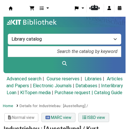
Koha online
Advanced search
Course reserves
Libraries
Articles
and Papers
|
Electronic Journals
|
Databases
|
Interlibrary
Loan
|
KITopen media
|
Purchase request |
Catalog Guide
Home
Details for:
Industriebau :
[Ausstellung] /
Normal view
MARC view
ISBD view
Industriebau : [Ausstellung] /
Kurt