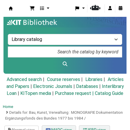
Koha online
Advanced search
Course reserves
Libraries
Articles
and Papers
|
Electronic Journals
|
Databases
|
Interlibrary
Loan
|
KITopen media
|
Purchase request |
Catalog Guide
Home
Details for:
Bau, Kunst, Verwaltung :
MONOGRAFIE
Dokumentation
Ergänzungsfonds des Bundes 1977 bis 1984 /