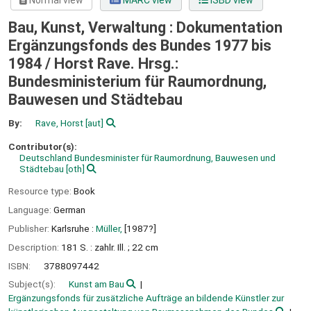
Normal view
MARC view
ISBD view
Bau, Kunst, Verwaltung : Dokumentation
Ergänzungsfonds des Bundes 1977 bis
1984 /
Horst Rave. Hrsg.:
Bundesministerium für Raumordnung,
Bauwesen und Städtebau
By:
Rave, Horst
[aut]
Contributor(s):
Deutschland Bundesminister für Raumordnung, Bauwesen und
Städtebau
[oth]
Resource type:
Book
Language:
German
Publisher:
Karlsruhe :
Müller,
[1987?]
Description:
181 S. : zahlr. Ill. ; 22 cm
ISBN:
3788097442
Subject(s):
Kunst am Bau
Ergänzungsfonds für zusätzliche Aufträge an bildende Künstler zur