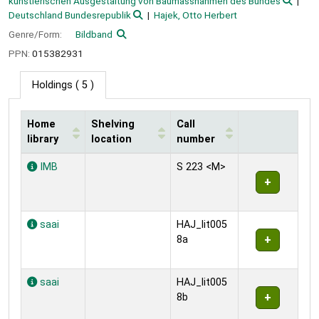
künstlerischen Ausgestaltung von Baumassnahmen des Bundes
Deutschland Bundesrepublik
Hajek, Otto Herbert
Genre/Form:
Bildband
PPN:
015382931
Holdings
( 5 )
Home
Shelving
Call
library
location
number
Holdings
IMB
S 223 <M>
saai
HAJ_lit005
8a
saai
HAJ_lit005
8b