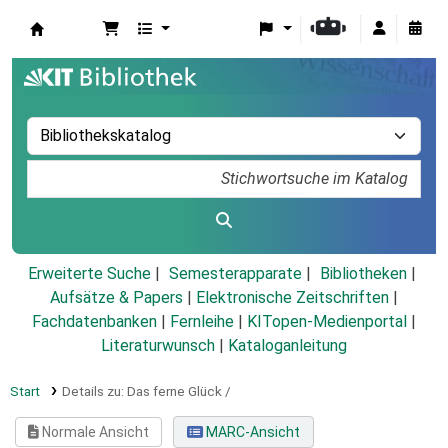
Koha
Erweiterte Suche
Semesterapparate
Bibliotheken
Aufsätze & Papers
|
Elektronische Zeitschriften
|
Fachdatenbanken
|
Fernleihe
|
KITopen-Medienportal
|
Literaturwunsch
|
Kataloganleitung
Start
Details zu:
Das ferne Glück /
Normale Ansicht
MARC-Ansicht