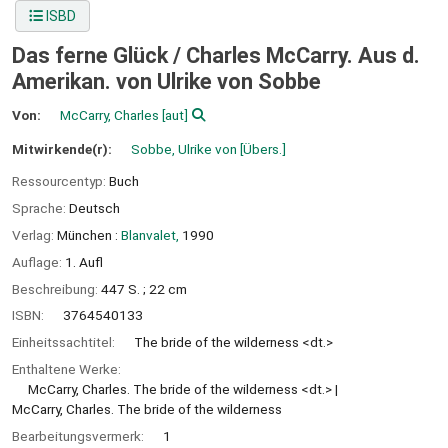
ISBD
Das ferne Glück /
Charles McCarry. Aus d.
Amerikan. von Ulrike von Sobbe
Von:
McCarry, Charles
[aut]
Mitwirkende(r):
Sobbe, Ulrike von
[Übers.]
Ressourcentyp:
Buch
Sprache:
Deutsch
Verlag:
München :
Blanvalet,
1990
Auflage:
1. Aufl
Beschreibung:
447 S. ; 22 cm
ISBN:
3764540133
Einheitssachtitel:
The bride of the wilderness <dt.>
Enthaltene Werke:
McCarry, Charles. The bride of the wilderness <dt.>
McCarry, Charles. The bride of the wilderness
Bearbeitungsvermerk:
1