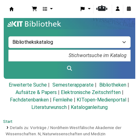
Koha
Erweiterte Suche
Semesterapparate
Bibliotheken
Aufsätze & Papers
|
Elektronische Zeitschriften
|
Fachdatenbanken
|
Fernleihe
|
KITopen-Medienportal
|
Literaturwunsch
|
Kataloganleitung
Start
Details zu:
Vorträge / Nordrhein-Westfälische Akademie der
Wissenschaften.
N,
Naturwissenschaften und Medizin