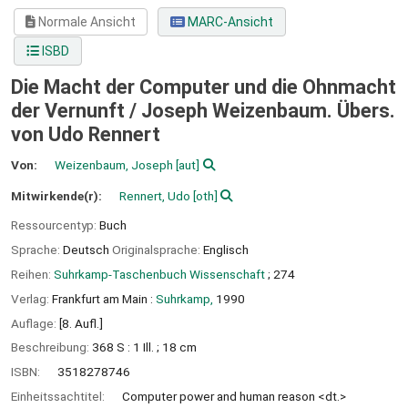
Normale Ansicht
MARC-Ansicht
ISBD
Die Macht der Computer und die Ohnmacht
der Vernunft /
Joseph Weizenbaum. Übers.
von Udo Rennert
Von:
Weizenbaum, Joseph
[aut]
Mitwirkende(r):
Rennert, Udo
[oth]
Ressourcentyp:
Buch
Sprache:
Deutsch
Originalsprache:
Englisch
Reihen:
Suhrkamp-Taschenbuch Wissenschaft
; 274
Verlag:
Frankfurt am Main :
Suhrkamp,
1990
Auflage:
[8. Aufl.]
Beschreibung:
368 S : 1 Ill. ; 18 cm
ISBN:
3518278746
Einheitssachtitel:
Computer power and human reason <dt.>