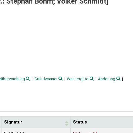
f.: Stephan Böhm; Volker Schmidt]
rüberwachung
Grundwasser
Wassergüte
Änderung
Signatur
Status