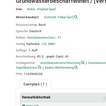
Grundwasserbeschaffenheit /
[Ver
Von:
Böhm, Stephan
[aut]
Mitwirkende(r):
Schmidt, Volker
[aut]
Ressourcentyp:
Buch
Sprache:
Deutsch
Reihen:
Grundwasserschutz
; 17
Verlag:
Karlsruhe :
LfU,
2001
Auflage:
1. Aufl
Beschreibung:
45 S. : graph. Darst., Kt
Schlagwörter:
Grundwasserverschmutzung
Grundwasse
Signifikanztest
Baden-Württemberg
PPN:
1163908320
Exemplare
( 1 )
Heimatbibliothek
Exemplare