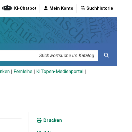
KI-Chatbot
Mein Konto
Suchhistorie
nken
|
Fernleihe
|
KITopen-Medienportal
|
Drucken