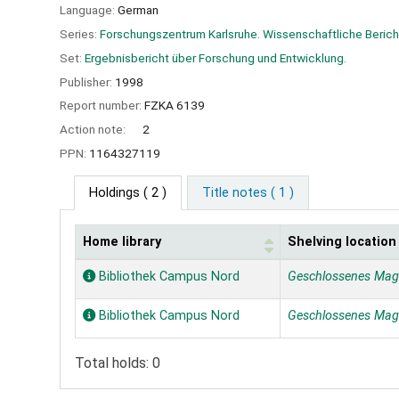
Language:
German
Series:
Forschungszentrum Karlsruhe. Wissenschaftliche Berich
Set:
Ergebnisbericht über Forschung und Entwicklung.
Publisher:
1998
Report number:
FZKA 6139
Action note:
2
PPN:
1164327119
Holdings
( 2 )
Title notes ( 1 )
Home library
Shelving location
Holdings
Bibliothek Campus Nord
Geschlossenes Mag
Bibliothek Campus Nord
Geschlossenes Mag
Total holds: 0