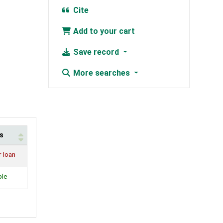
Cite
Add to your cart
Save record
More searches
s
r loan
ble