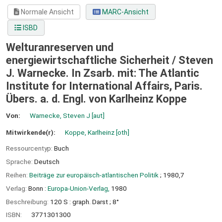
Normale Ansicht
MARC-Ansicht
ISBD
Welturanreserven und
energiewirtschaftliche Sicherheit /
Steven
J. Warnecke. In Zsarb. mit: The Atlantic
Institute for International Affairs, Paris.
Übers. a. d. Engl. von Karlheinz Koppe
Von:
Warnecke, Steven J
[aut]
Mitwirkende(r):
Koppe, Karlheinz
[oth]
Ressourcentyp:
Buch
Sprache:
Deutsch
Reihen:
Beiträge zur europäisch-atlantischen Politik
; 1980,7
Verlag:
Bonn :
Europa-Union-Verlag,
1980
Beschreibung:
120 S : graph. Darst ; 8°
ISBN:
3771301300