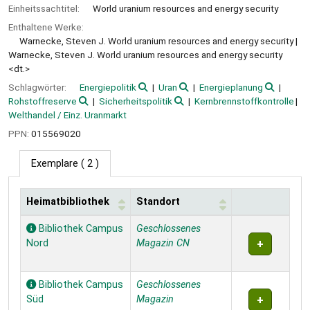
Einheitssachtitel:
World uranium resources and energy security
Enthaltene Werke:
Warnecke, Steven J. World uranium resources and energy security
Warnecke, Steven J. World uranium resources and energy security
<dt.>
Schlagwörter:
Energiepolitik
Uran
Energieplanung
Rohstoffreserve
Sicherheitspolitik
Kernbrennstoffkontrolle
Welthandel / Einz. Uranmarkt
PPN:
015569020
Exemplare
( 2 )
Heimatbibliothek
Standort
Exemplare
Bibliothek Campus
Geschlossenes
Nord
Magazin CN
Bibliothek Campus
Geschlossenes
Süd
Magazin