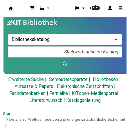
Koha
Erweiterte Suche
Semesterapparate
Bibliotheken
Aufsätze & Papers
|
Elektronische Zeitschriften
|
Fachdatenbanken
|
Fernleihe
|
KITopen-Medienportal
|
Literaturwunsch
|
Kataloganleitung
Start
Details zu:
Welturanreserven und energiewirtschaftliche Sicherheit
/