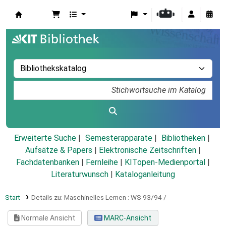
Koha
Erweiterte Suche
Semesterapparate
Bibliotheken
Aufsätze & Papers
|
Elektronische Zeitschriften
|
Fachdatenbanken
|
Fernleihe
|
KITopen-Medienportal
|
Literaturwunsch
|
Kataloganleitung
Start
Details zu:
Maschinelles Lernen :
WS 93/94 /
Normale Ansicht
MARC-Ansicht