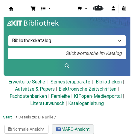
Koha
Erweiterte Suche
Semesterapparate
Bibliotheken
Aufsätze & Papers
|
Elektronische Zeitschriften
|
Fachdatenbanken
|
Fernleihe
|
KITopen-Medienportal
|
Literaturwunsch
|
Kataloganleitung
Start
Details zu:
Die Brille /
Normale Ansicht
MARC-Ansicht