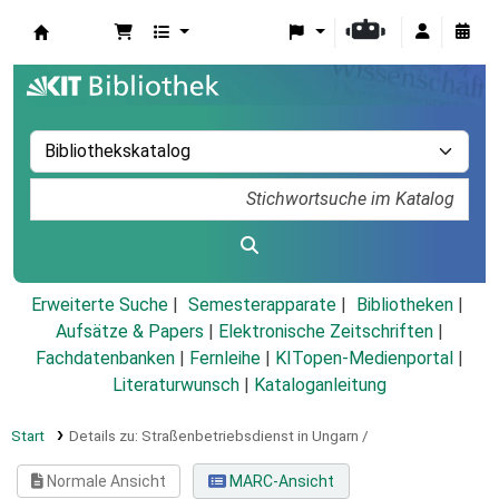
Koha
Erweiterte Suche
Semesterapparate
Bibliotheken
Aufsätze & Papers
|
Elektronische Zeitschriften
|
Fachdatenbanken
|
Fernleihe
|
KITopen-Medienportal
|
Literaturwunsch
|
Kataloganleitung
Start
Details zu:
Straßenbetriebsdienst in Ungarn /
Normale Ansicht
MARC-Ansicht