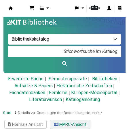
Koha
Erweiterte Suche
Semesterapparate
Bibliotheken
Aufsätze & Papers
|
Elektronische Zeitschriften
|
Fachdatenbanken
|
Fernleihe
|
KITopen-Medienportal
|
Literaturwunsch
|
Kataloganleitung
Start
Details zu:
Grundlagen der Beschallungstechnik /
Normale Ansicht
MARC-Ansicht