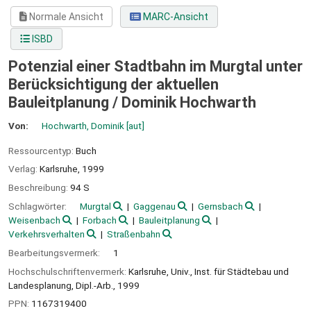
Normale Ansicht
MARC-Ansicht
ISBD
Potenzial einer Stadtbahn im Murgtal unter
Berücksichtigung der aktuellen
Bauleitplanung /
Dominik Hochwarth
Von:
Hochwarth, Dominik
[aut]
Ressourcentyp:
Buch
Verlag:
Karlsruhe,
1999
Beschreibung:
94 S
Schlagwörter:
Murgtal
Gaggenau
Gernsbach
Weisenbach
Forbach
Bauleitplanung
Verkehrsverhalten
Straßenbahn
Bearbeitungsvermerk:
1
Hochschulschriftenvermerk:
Karlsruhe, Univ., Inst. für Städtebau und
Landesplanung, Dipl.-Arb., 1999
PPN:
1167319400