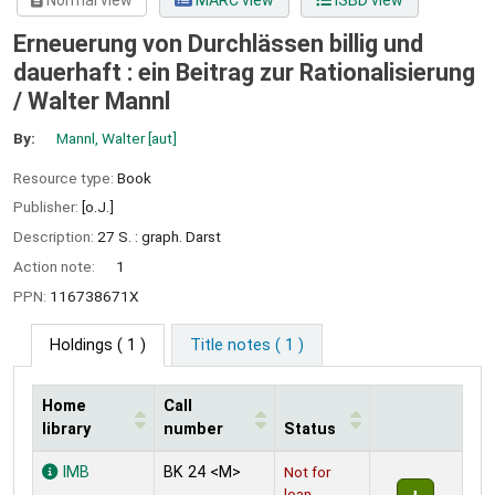
Normal view
MARC view
ISBD view
Erneuerung von Durchlässen billig und
dauerhaft : ein Beitrag zur Rationalisierung
/
Walter Mannl
By:
Mannl, Walter
[aut]
Resource type:
Book
Publisher:
[o.J.]
Description:
27 S. : graph. Darst
Action note:
1
PPN:
116738671X
Holdings
( 1 )
Title notes ( 1 )
Home
Call
library
number
Status
Holdings
IMB
BK 24 <M>
Not for
loan