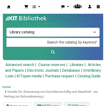
Koha online
Advanced search
Course reserves
Libraries
Articles
and Papers
|
Electronic Journals
|
Databases
|
Interlibrary
Loan
|
KITopen media
|
Purchase request |
Catalog Guide
Home
Details for:
Erneuerung von Durchlässen billig und dauerhaft :
ein
Beitrag zur Rationalisierung /