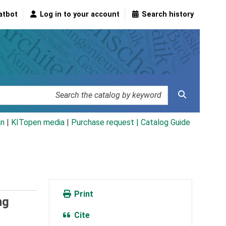
atbot
Log in to your account
Search history
an
|
KITopen media
|
Purchase request |
Catalog Guide
Print
ng
Cite