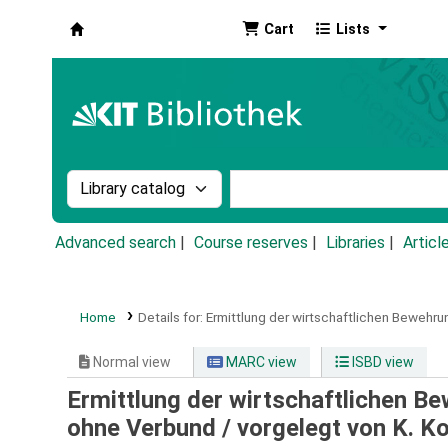
Cart
Lists
Koha online
Search the catalog by:
Search the catalog by k
Advanced search
Course reserves
Libraries
Articl
Home
Details for:
Ermittlung der wirtschaftlichen Bewehr
Normal view
MARC view
ISBD view
Ermittlung der wirtschaftlichen 
ohne Verbund /
vorgelegt von K. Ko