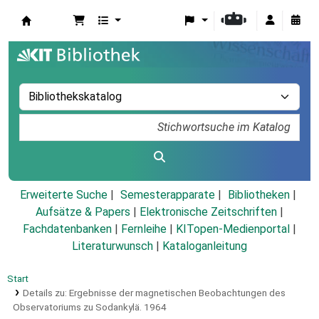
Koha
Erweiterte Suche
Semesterapparate
Bibliotheken
Aufsätze & Papers
|
Elektronische Zeitschriften
|
Fachdatenbanken
|
Fernleihe
|
KITopen-Medienportal
|
Literaturwunsch
|
Kataloganleitung
Start
Details zu:
Ergebnisse der magnetischen Beobachtungen des
Observatoriums zu Sodankylä.
1964