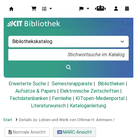
Koha
Erweiterte Suche
Semesterapparate
Bibliotheken
Aufsätze & Papers
|
Elektronische Zeitschriften
|
Fachdatenbanken
|
Fernleihe
|
KITopen-Medienportal
|
Literaturwunsch
|
Kataloganleitung
Start
Details zu:
Leben und Werk von Othmar H. Ammann /
Normale Ansicht
MARC-Ansicht