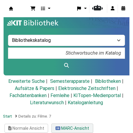
Koha
Erweiterte Suche
Semesterapparate
Bibliotheken
Aufsätze & Papers
|
Elektronische Zeitschriften
|
Fachdatenbanken
|
Fernleihe
|
KITopen-Medienportal
|
Literaturwunsch
|
Kataloganleitung
Start
Details zu:
Filme.
7
Normale Ansicht
MARC-Ansicht