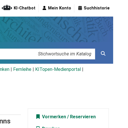
KI-Chatbot
Mein Konto
Suchhistorie
nken
|
Fernleihe
|
KITopen-Medienportal
|
Vormerken
anns