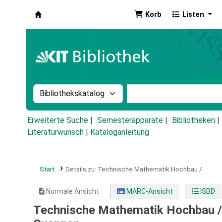
Korb
Listen
Koha
Suche im Katalog nach:
Stichwortsuche im Ka
Erweiterte Suche
Semesterapparate
Bibliotheken
Literaturwunsch
|
Kataloganleitung
Start
Details zu:
Technische Mathematik Hochbau /
Normale Ansicht
MARC-Ansicht
ISBD
Technische Mathematik Hochbau 