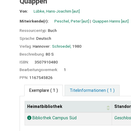
Quappen
Von:
Lübke, Hans-Joachim
[aut]
Mitwirkende(r):
Peschel, Peter
[aut]
Quappen Hanns
[aut]
Ressourcentyp:
Buch
Sprache:
Deutsch
Verlag:
Hannover :
Schroedel,
1980
Beschreibung:
80 S
ISBN:
3507910480
Bearbeitungsvermerk:
1
PPN:
1167545826
Exemplare
( 1 )
Titelinformationen ( 1 )
Heimatbibliothek
Standor
Exemplare
Bibliothek Campus Süd
Geschlo